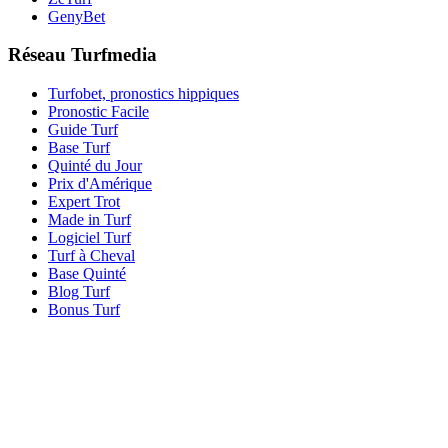
GenyBet
Réseau Turfmedia
Turfobet, pronostics hippiques
Pronostic Facile
Guide Turf
Base Turf
Quinté du Jour
Prix d'Amérique
Expert Trot
Made in Turf
Logiciel Turf
Turf à Cheval
Base Quinté
Blog Turf
Bonus Turf