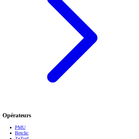
Opérateurs
PMU
Betclic
ZeTurf