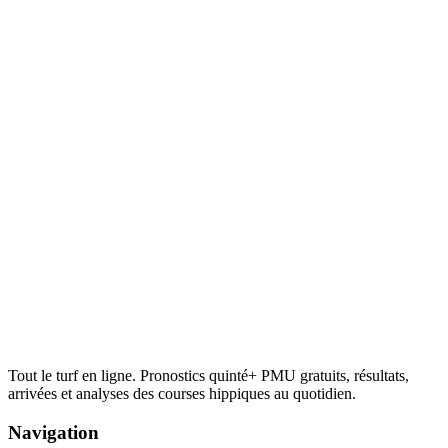
Tout le turf en ligne. Pronostics quinté+ PMU gratuits, résultats,
arrivées et analyses des courses hippiques au quotidien.
Navigation