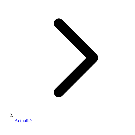
Actualité