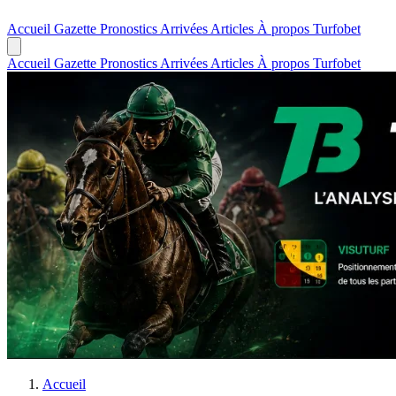
Accueil
Gazette
Pronostics
Arrivées
Articles
À propos
Turfobet
Accueil
Gazette
Pronostics
Arrivées
Articles
À propos
Turfobet
Accueil