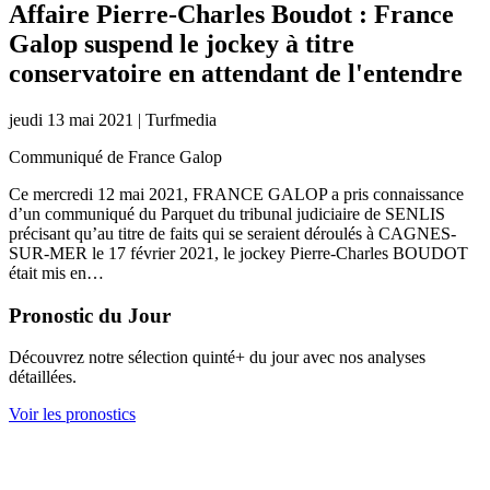
Affaire Pierre-Charles Boudot : France
Galop suspend le jockey à titre
conservatoire en attendant de l'entendre
jeudi 13 mai 2021
|
Turfmedia
Communiqué de France Galop
Ce mercredi 12 mai 2021, FRANCE GALOP a pris connaissance
d’un communiqué du Parquet du tribunal judiciaire de SENLIS
précisant qu’au titre de faits qui se seraient déroulés à CAGNES-
SUR-MER le 17 février 2021, le jockey Pierre-Charles BOUDOT
était mis en…
Pronostic du Jour
Découvrez notre sélection quinté+ du jour avec nos analyses
détaillées.
Voir les pronostics