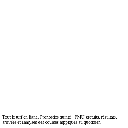
Tout le turf en ligne. Pronostics quinté+ PMU gratuits, résultats,
arrivées et analyses des courses hippiques au quotidien.