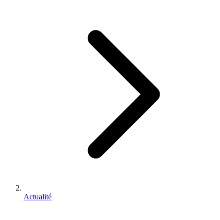
Actualité