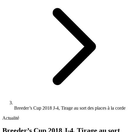
Breeder’s Cup 2018 J-4, Tirage au sort des places à la corde
Actualité
Breeder’s Cup 2018 J-4, Tirage au sort