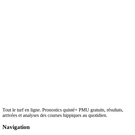
Tout le turf en ligne. Pronostics quinté+ PMU gratuits, résultats,
arrivées et analyses des courses hippiques au quotidien.
Navigation