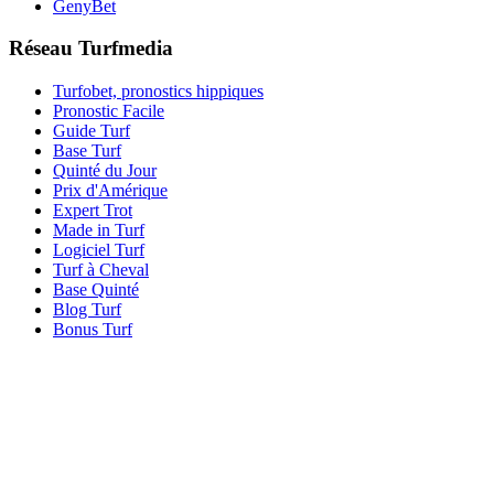
GenyBet
Réseau Turfmedia
Turfobet, pronostics hippiques
Pronostic Facile
Guide Turf
Base Turf
Quinté du Jour
Prix d'Amérique
Expert Trot
Made in Turf
Logiciel Turf
Turf à Cheval
Base Quinté
Blog Turf
Bonus Turf