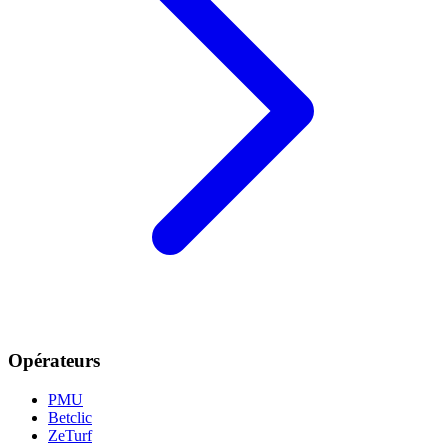
Opérateurs
PMU
Betclic
ZeTurf