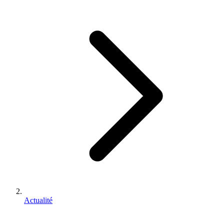
Actualité