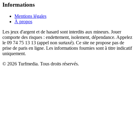
Informations
Mentions légales
À propos
Les jeux d'argent et de hasard sont interdits aux mineurs. Jouer
comporte des risques : endettement, isolement, dépendance. Appelez
le 09 74 75 13 13 (appel non surtaxé). Ce site ne propose pas de
prise de paris en ligne. Les informations fournies sont à titre indicatif
uniquement.
© 2026 Turfmedia. Tous droits réservés.