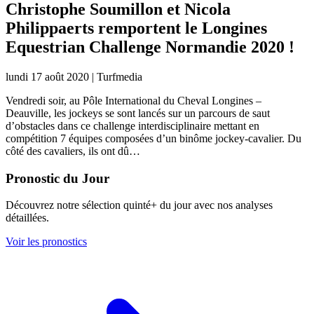
Christophe Soumillon et Nicola
Philippaerts remportent le Longines
Equestrian Challenge Normandie 2020 !
lundi 17 août 2020
|
Turfmedia
Vendredi soir, au Pôle International du Cheval Longines –
Deauville, les jockeys se sont lancés sur un parcours de saut
d’obstacles dans ce challenge interdisciplinaire mettant en
compétition 7 équipes composées d’un binôme jockey-cavalier. Du
côté des cavaliers, ils ont dû…
Pronostic du Jour
Découvrez notre sélection quinté+ du jour avec nos analyses
détaillées.
Voir les pronostics