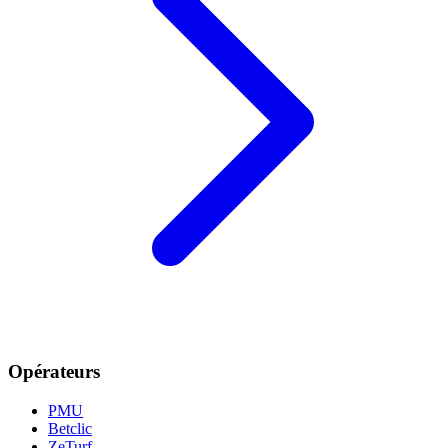
Opérateurs
PMU
Betclic
ZeTurf