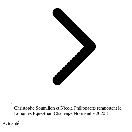
Christophe Soumillon et Nicola Philippaerts remportent le
Longines Equestrian Challenge Normandie 2020 !
Actualité