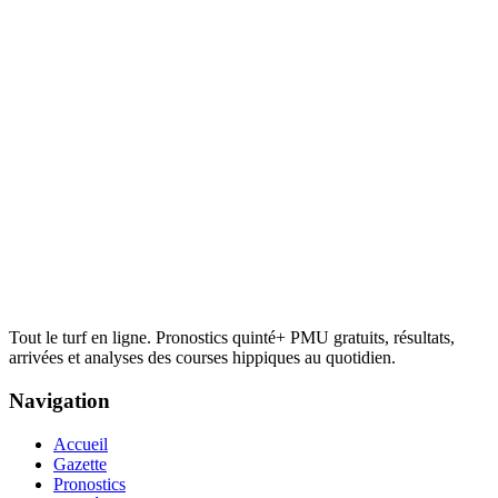
Tout le turf en ligne. Pronostics quinté+ PMU gratuits, résultats,
arrivées et analyses des courses hippiques au quotidien.
Navigation
Accueil
Gazette
Pronostics