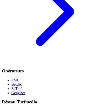
Opérateurs
PMU
Betclic
ZeTurf
GenyBet
Réseau Turfmedia