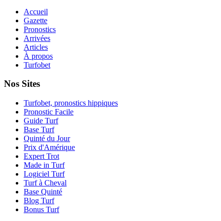
Accueil
Gazette
Pronostics
Arrivées
Articles
À propos
Turfobet
Nos Sites
Turfobet, pronostics hippiques
Pronostic Facile
Guide Turf
Base Turf
Quinté du Jour
Prix d'Amérique
Expert Trot
Made in Turf
Logiciel Turf
Turf à Cheval
Base Quinté
Blog Turf
Bonus Turf