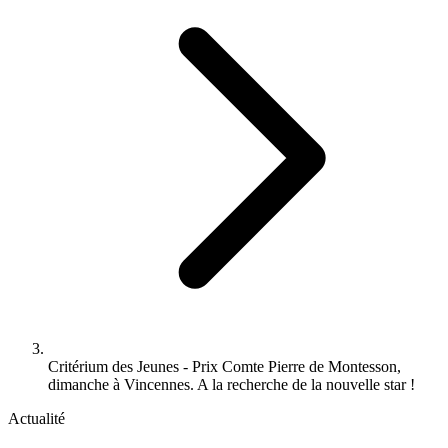
Critérium des Jeunes - Prix Comte Pierre de Montesson,
dimanche à Vincennes. A la recherche de la nouvelle star !
Actualité