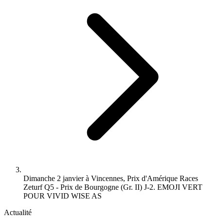
Dimanche 2 janvier à Vincennes, Prix d'Amérique Races
Zeturf Q5 - Prix de Bourgogne (Gr. II) J-2. EMOJI VERT
POUR VIVID WISE AS
Actualité