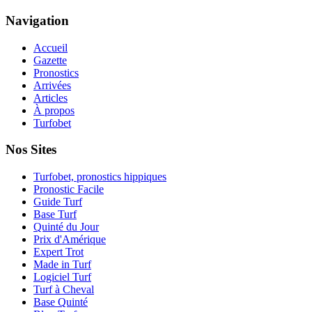
Navigation
Accueil
Gazette
Pronostics
Arrivées
Articles
À propos
Turfobet
Nos Sites
Turfobet, pronostics hippiques
Pronostic Facile
Guide Turf
Base Turf
Quinté du Jour
Prix d'Amérique
Expert Trot
Made in Turf
Logiciel Turf
Turf à Cheval
Base Quinté