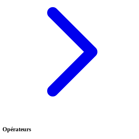
Opérateurs