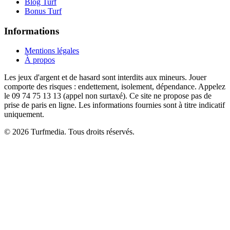
Blog Turf
Bonus Turf
Informations
Mentions légales
À propos
Les jeux d'argent et de hasard sont interdits aux mineurs. Jouer
comporte des risques : endettement, isolement, dépendance. Appelez
le 09 74 75 13 13 (appel non surtaxé). Ce site ne propose pas de
prise de paris en ligne. Les informations fournies sont à titre indicatif
uniquement.
© 2026 Turfmedia. Tous droits réservés.