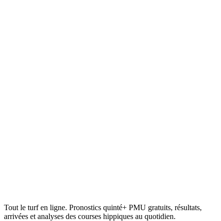
Tout le turf en ligne. Pronostics quinté+ PMU gratuits, résultats,
arrivées et analyses des courses hippiques au quotidien.