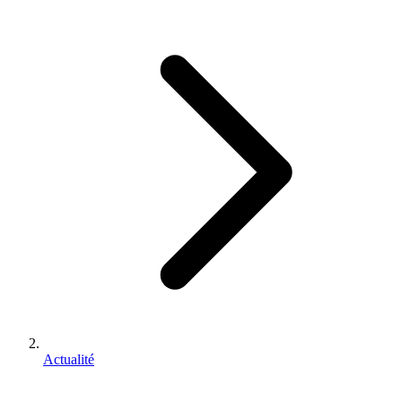
Actualité