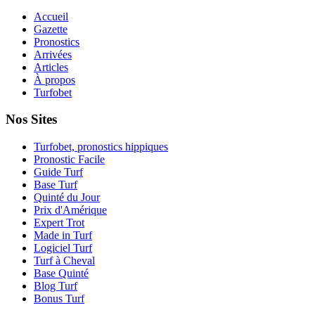
Accueil
Gazette
Pronostics
Arrivées
Articles
À propos
Turfobet
Nos Sites
Turfobet, pronostics hippiques
Pronostic Facile
Guide Turf
Base Turf
Quinté du Jour
Prix d'Amérique
Expert Trot
Made in Turf
Logiciel Turf
Turf à Cheval
Base Quinté
Blog Turf
Bonus Turf