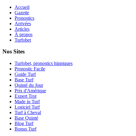
Accueil
Gazette
Pronostics
Arrivées
Articles
À propos
Turfobet
Nos Sites
Turfobet, pronostics hippiques
Pronostic Facile
Guide Turf
Base Turf
Quinté du Jour
Prix d'Amérique
Expert Trot
Made in Turf
Logiciel Turf
Turf à Cheval
Base Quinté
Blog Turf
Bonus Turf