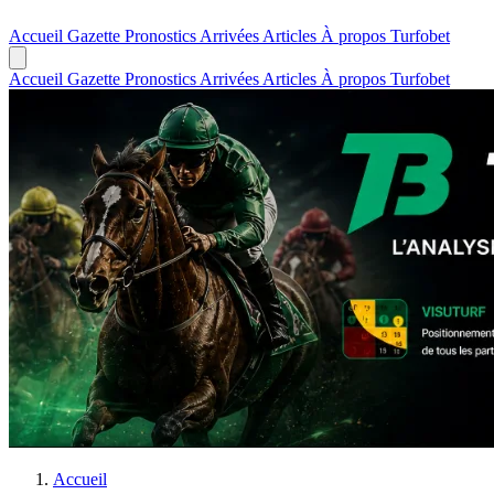
Accueil
Gazette
Pronostics
Arrivées
Articles
À propos
Turfobet
Accueil
Gazette
Pronostics
Arrivées
Articles
À propos
Turfobet
Accueil