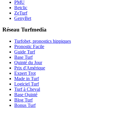
PMU
Betclic
ZeTurf
GenyBet
Réseau Turfmedia
Turfobet, pronostics hippiques
Pronostic Facile
Guide Turf
Base Turf
Quinté du Jour
Prix d'Amérique
Expert Trot
Made in Turf
Logiciel Turf
Turf à Cheval
Base Quinté
Blog Turf
Bonus Turf