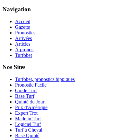
Navigation
Accueil
Gazette
Pronostics
Arrivées
Articles
À propos
Turfobet
Nos Sites
Turfobet, pronostics hippiques
Pronostic Facile
Guide Turf
Base Turf
Quinté du Jour
Prix d'Amérique
Expert Trot
Made in Turf
Logiciel Turf
Turf à Cheval
Base Quinté