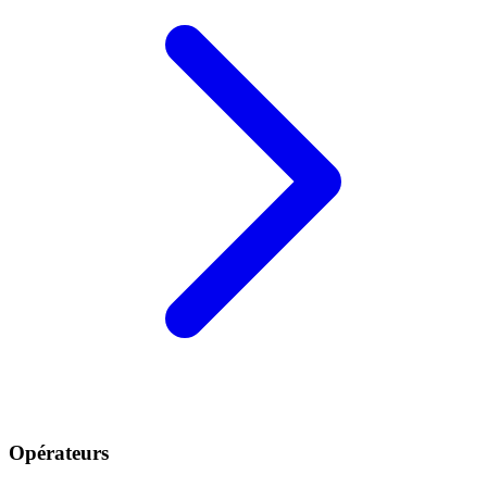
Opérateurs