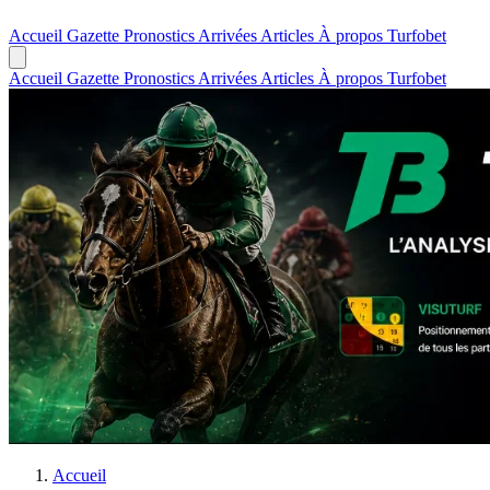
Accueil
Gazette
Pronostics
Arrivées
Articles
À propos
Turfobet
Accueil
Gazette
Pronostics
Arrivées
Articles
À propos
Turfobet
Accueil