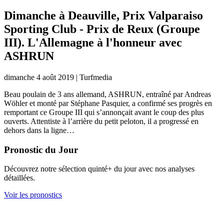
Dimanche à Deauville, Prix Valparaiso
Sporting Club - Prix de Reux (Groupe
III). L'Allemagne à l'honneur avec
ASHRUN
dimanche 4 août 2019
|
Turfmedia
Beau poulain de 3 ans allemand, ASHRUN, entraîné par Andreas
Wöhler et monté par Stéphane Pasquier, a confirmé ses progrès en
remportant ce Groupe III qui s’annonçait avant le coup des plus
ouverts. Attentiste à l’arrière du petit peloton, il a progressé en
dehors dans la ligne…
Pronostic du Jour
Découvrez notre sélection quinté+ du jour avec nos analyses
détaillées.
Voir les pronostics