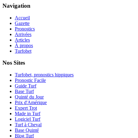
Navigation
Accueil
Gazette
Pronostics
Arrivées
Articles
À propos
Turfobet
Nos Sites
Turfobet, pronostics hippiques
Pronostic Facile
Guide Turf
Base Turf
Quinté du Jour
Prix d'Amérique
Expert Trot
Made in Turf
Logiciel Turf
Turf à Cheval
Base Quinté
Blog Turf