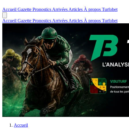
Accueil
Gazette
Pronostics
Arrivées
Articles
À propos
Turfobet
Accueil
Gazette
Pronostics
Arrivées
Articles
À propos
Turfobet
Accueil