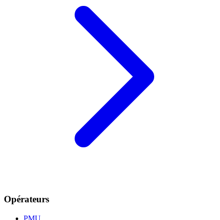
Opérateurs
PMU