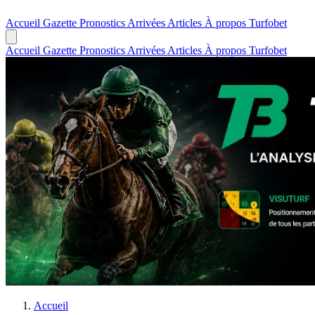
Accueil
Gazette
Pronostics
Arrivées
Articles
À propos
Turfobet
Accueil
Gazette
Pronostics
Arrivées
Articles
À propos
Turfobet
Accueil