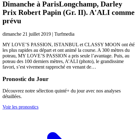
Dimanche à ParisLongchamp, Darley
Prix Robert Papin (Gr. II). A'ALI comme
prévu
dimanche 21 juillet 2019
|
Turfmedia
MY LOVE’S PASSION, ISTANBUL et CLASSY MOON ont été
les plus rapides au départ et ont animé la course. A 300 mètres du
poteau, MY LOVE’S PASSION a pris seule l’avantage. Puis, au
poteau des 100 derniers mètres, A’ALI (photo), le grandissime
favori, s’est vivement rapproché en venant de…
Pronostic du Jour
Découvrez notre sélection quinté+ du jour avec nos analyses
détaillées.
Voir les pronostics