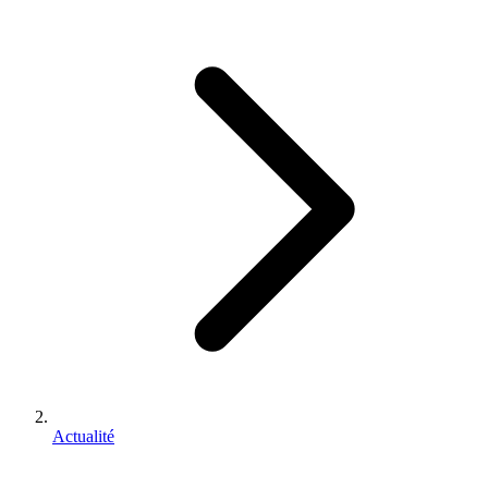
Actualité