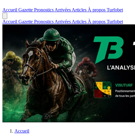
Accueil
Gazette
Pronostics
Arrivées
Articles
À propos
Turfobet
Accueil
Gazette
Pronostics
Arrivées
Articles
À propos
Turfobet
Accueil