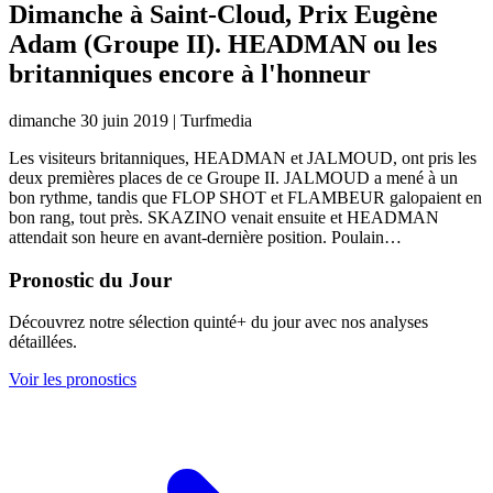
Dimanche à Saint-Cloud, Prix Eugène
Adam (Groupe II). HEADMAN ou les
britanniques encore à l'honneur
dimanche 30 juin 2019
|
Turfmedia
Les visiteurs britanniques, HEADMAN et JALMOUD, ont pris les
deux premières places de ce Groupe II. JALMOUD a mené à un
bon rythme, tandis que FLOP SHOT et FLAMBEUR galopaient en
bon rang, tout près. SKAZINO venait ensuite et HEADMAN
attendait son heure en avant-dernière position. Poulain…
Pronostic du Jour
Découvrez notre sélection quinté+ du jour avec nos analyses
détaillées.
Voir les pronostics