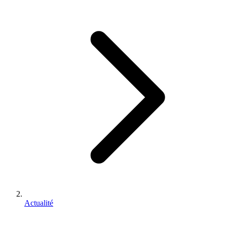
Actualité