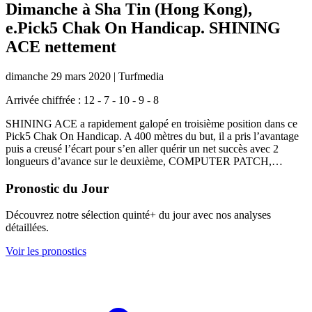
Dimanche à Sha Tin (Hong Kong),
e.Pick5 Chak On Handicap. SHINING
ACE nettement
dimanche 29 mars 2020
|
Turfmedia
Arrivée chiffrée : 12 - 7 - 10 - 9 - 8
SHINING ACE a rapidement galopé en troisième position dans ce
Pick5 Chak On Handicap. A 400 mètres du but, il a pris l’avantage
puis a creusé l’écart pour s’en aller quérir un net succès avec 2
longueurs d’avance sur le deuxième, COMPUTER PATCH,…
Pronostic du Jour
Découvrez notre sélection quinté+ du jour avec nos analyses
détaillées.
Voir les pronostics