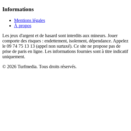
Informations
Mentions légales
À propos
Les jeux d'argent et de hasard sont interdits aux mineurs. Jouer
comporte des risques : endettement, isolement, dépendance. Appelez
le 09 74 75 13 13 (appel non surtaxé). Ce site ne propose pas de
prise de paris en ligne. Les informations fournies sont à titre indicatif
uniquement.
© 2026 Turfmedia. Tous droits réservés.