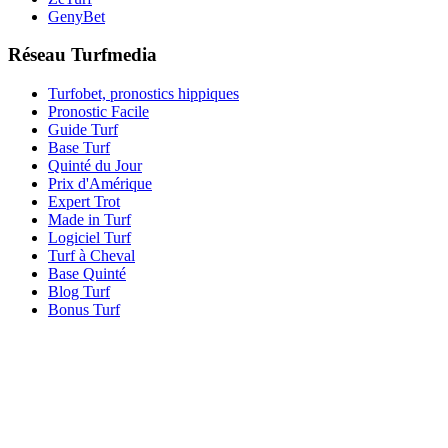
GenyBet
Réseau Turfmedia
Turfobet, pronostics hippiques
Pronostic Facile
Guide Turf
Base Turf
Quinté du Jour
Prix d'Amérique
Expert Trot
Made in Turf
Logiciel Turf
Turf à Cheval
Base Quinté
Blog Turf
Bonus Turf