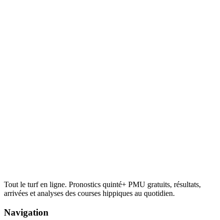
Tout le turf en ligne. Pronostics quinté+ PMU gratuits, résultats,
arrivées et analyses des courses hippiques au quotidien.
Navigation