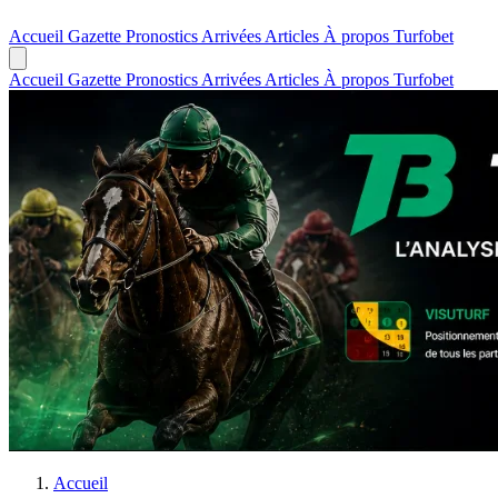
Accueil
Gazette
Pronostics
Arrivées
Articles
À propos
Turfobet
Accueil
Gazette
Pronostics
Arrivées
Articles
À propos
Turfobet
Accueil