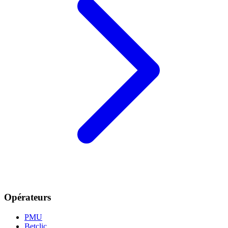
Opérateurs
PMU
Betclic