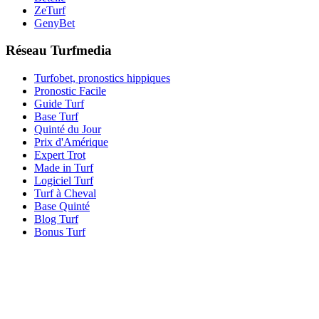
ZeTurf
GenyBet
Réseau Turfmedia
Turfobet, pronostics hippiques
Pronostic Facile
Guide Turf
Base Turf
Quinté du Jour
Prix d'Amérique
Expert Trot
Made in Turf
Logiciel Turf
Turf à Cheval
Base Quinté
Blog Turf
Bonus Turf