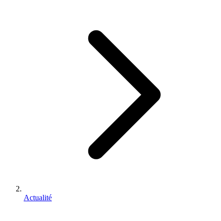
Actualité