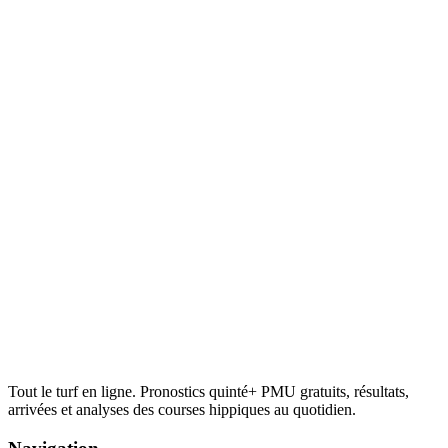
Tout le turf en ligne. Pronostics quinté+ PMU gratuits, résultats,
arrivées et analyses des courses hippiques au quotidien.