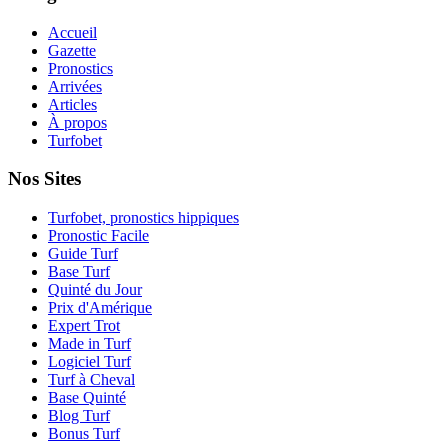
Accueil
Gazette
Pronostics
Arrivées
Articles
À propos
Turfobet
Nos Sites
Turfobet, pronostics hippiques
Pronostic Facile
Guide Turf
Base Turf
Quinté du Jour
Prix d'Amérique
Expert Trot
Made in Turf
Logiciel Turf
Turf à Cheval
Base Quinté
Blog Turf
Bonus Turf