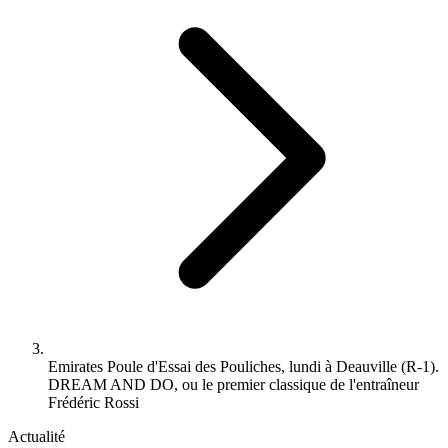
Emirates Poule d'Essai des Pouliches, lundi à Deauville (R-1).
DREAM AND DO, ou le premier classique de l'entraîneur
Frédéric Rossi
Actualité