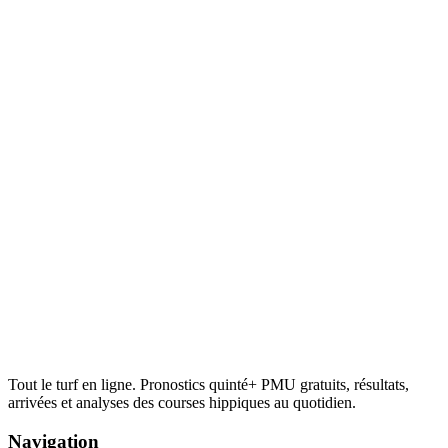
Tout le turf en ligne. Pronostics quinté+ PMU gratuits, résultats,
arrivées et analyses des courses hippiques au quotidien.
Navigation