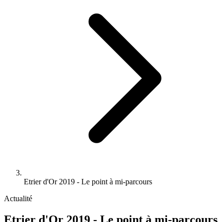
Etrier d'Or 2019 - Le point à mi-parcours
Actualité
Etrier d'Or 2019 - Le point à mi-parcours