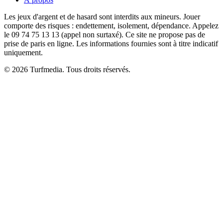
Les jeux d'argent et de hasard sont interdits aux mineurs. Jouer
comporte des risques : endettement, isolement, dépendance. Appelez
le 09 74 75 13 13 (appel non surtaxé). Ce site ne propose pas de
prise de paris en ligne. Les informations fournies sont à titre indicatif
uniquement.
© 2026 Turfmedia. Tous droits réservés.