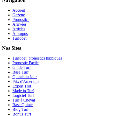
Navigation
Accueil
Gazette
Pronostics
Arrivées
Articles
À propos
Turfobet
Nos Sites
Turfobet, pronostics hippiques
Pronostic Facile
Guide Turf
Base Turf
Quinté du Jour
Prix d'Amérique
Expert Trot
Made in Turf
Logiciel Turf
Turf à Cheval
Base Quinté
Blog Turf
Bonus Turf