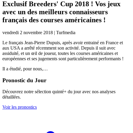
Exclusif Breeders' Cup 2018 ! Vos jeux
avec un des meilleurs connaisseurs
français des courses américaines !
vendredi 2 novembre 2018
|
Turfmedia
Le français Jean-Pierre Dupuis, après avoir entrainé en France et
aux USA a arrêté récemment son activité. Depuis il suit avec
assiduité, et un œil de joueur, toutes les courses américaines et
européennes et ses jugements sont particulièrement performants !
Il a étudié, pour nous,…
Pronostic du Jour
Découvrez notre sélection quinté+ du jour avec nos analyses
détaillées.
Voir les pronostics