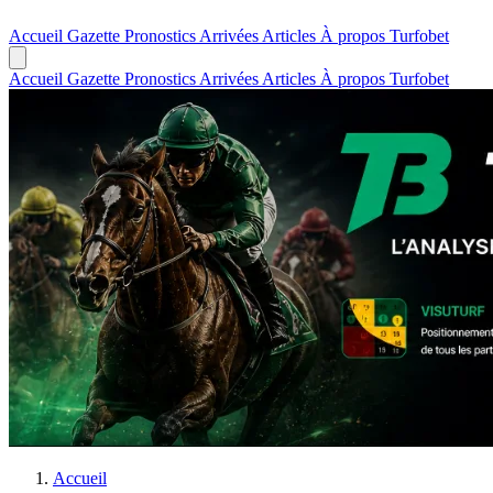
Accueil
Gazette
Pronostics
Arrivées
Articles
À propos
Turfobet
Accueil
Gazette
Pronostics
Arrivées
Articles
À propos
Turfobet
Accueil