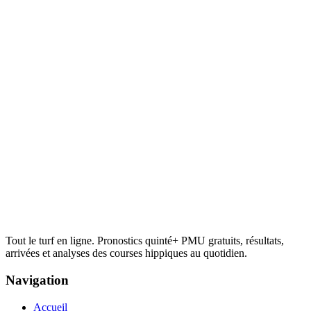
Tout le turf en ligne. Pronostics quinté+ PMU gratuits, résultats,
arrivées et analyses des courses hippiques au quotidien.
Navigation
Accueil