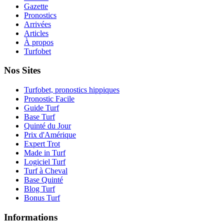
Gazette
Pronostics
Arrivées
Articles
À propos
Turfobet
Nos Sites
Turfobet, pronostics hippiques
Pronostic Facile
Guide Turf
Base Turf
Quinté du Jour
Prix d'Amérique
Expert Trot
Made in Turf
Logiciel Turf
Turf à Cheval
Base Quinté
Blog Turf
Bonus Turf
Informations