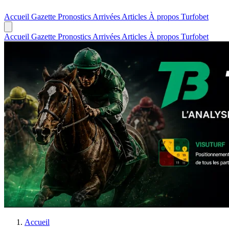
Accueil
Gazette
Pronostics
Arrivées
Articles
À propos
Turfobet
Accueil
Gazette
Pronostics
Arrivées
Articles
À propos
Turfobet
Accueil