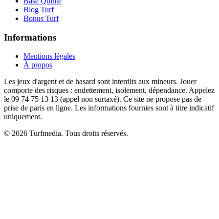
Base Quinté
Blog Turf
Bonus Turf
Informations
Mentions légales
À propos
Les jeux d'argent et de hasard sont interdits aux mineurs. Jouer
comporte des risques : endettement, isolement, dépendance. Appelez
le 09 74 75 13 13 (appel non surtaxé). Ce site ne propose pas de
prise de paris en ligne. Les informations fournies sont à titre indicatif
uniquement.
© 2026 Turfmedia. Tous droits réservés.