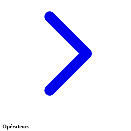
Opérateurs