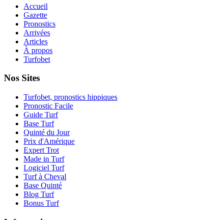
Accueil
Gazette
Pronostics
Arrivées
Articles
À propos
Turfobet
Nos Sites
Turfobet, pronostics hippiques
Pronostic Facile
Guide Turf
Base Turf
Quinté du Jour
Prix d'Amérique
Expert Trot
Made in Turf
Logiciel Turf
Turf à Cheval
Base Quinté
Blog Turf
Bonus Turf