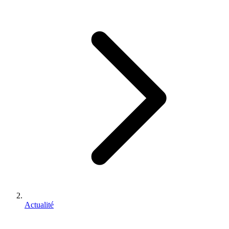
Actualité