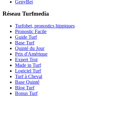
GenyBet
Réseau Turfmedia
Turfobet, pronostics hippiques
Pronostic Facile
Guide Turf
Base Turf
Quinté du Jour
Prix d'Amérique
Expert Trot
Made in Turf
Logiciel Turf
Turf à Cheval
Base Quinté
Blog Turf
Bonus Turf