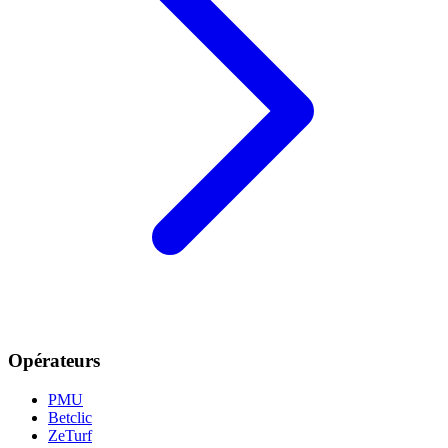
Opérateurs
PMU
Betclic
ZeTurf