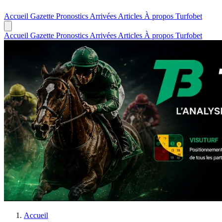
Accueil
Gazette
Pronostics
Arrivées
Articles
À propos
Turfobet
Accueil
Gazette
Pronostics
Arrivées
Articles
À propos
Turfobet
Accueil