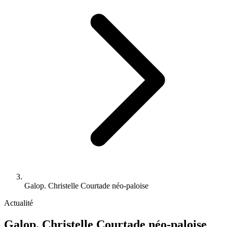
Galop. Christelle Courtade néo-paloise
Actualité
Galop. Christelle Courtade néo-paloise