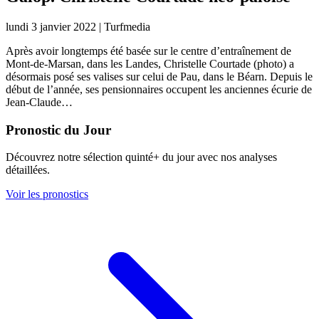
lundi 3 janvier 2022
|
Turfmedia
Après avoir longtemps été basée sur le centre d’entraînement de
Mont-de-Marsan, dans les Landes, Christelle Courtade (photo) a
désormais posé ses valises sur celui de Pau, dans le Béarn. Depuis le
début de l’année, ses pensionnaires occupent les anciennes écurie de
Jean-Claude…
Pronostic du Jour
Découvrez notre sélection quinté+ du jour avec nos analyses
détaillées.
Voir les pronostics