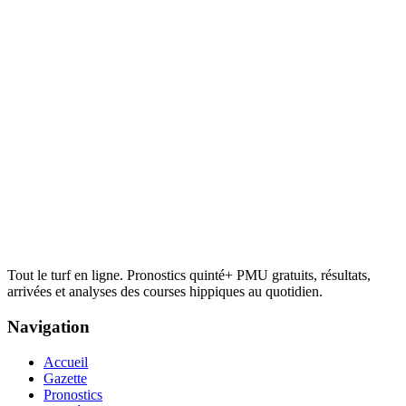
Tout le turf en ligne. Pronostics quinté+ PMU gratuits, résultats,
arrivées et analyses des courses hippiques au quotidien.
Navigation
Accueil
Gazette
Pronostics