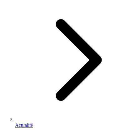
Actualité