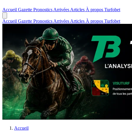
Accueil
Gazette
Pronostics
Arrivées
Articles
À propos
Turfobet
Accueil
Gazette
Pronostics
Arrivées
Articles
À propos
Turfobet
Accueil