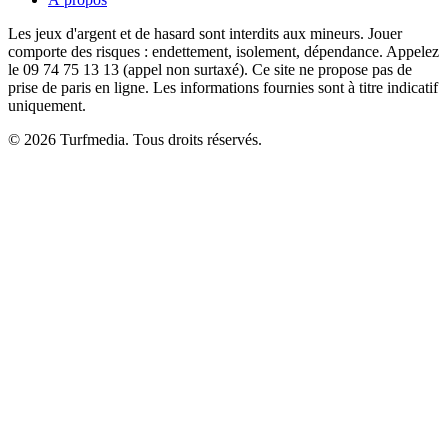
Les jeux d'argent et de hasard sont interdits aux mineurs. Jouer
comporte des risques : endettement, isolement, dépendance. Appelez
le 09 74 75 13 13 (appel non surtaxé). Ce site ne propose pas de
prise de paris en ligne. Les informations fournies sont à titre indicatif
uniquement.
© 2026 Turfmedia. Tous droits réservés.