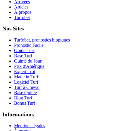
Arrivées
Articles
À propos
Turfobet
Nos Sites
Turfobet, pronostics hippiques
Pronostic Facile
Guide Turf
Base Turf
Quinté du Jour
Prix d'Amérique
Expert Trot
Made in Turf
Logiciel Turf
Turf à Cheval
Base Quinté
Blog Turf
Bonus Turf
Informations
Mentions légales
À propos