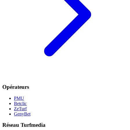
Opérateurs
PMU
Betclic
ZeTurf
GenyBet
Réseau Turfmedia