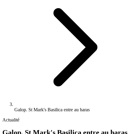
Galop. St Mark's Basilica entre au haras
Actualité
Galop. St Mark's Basilica entre au haras