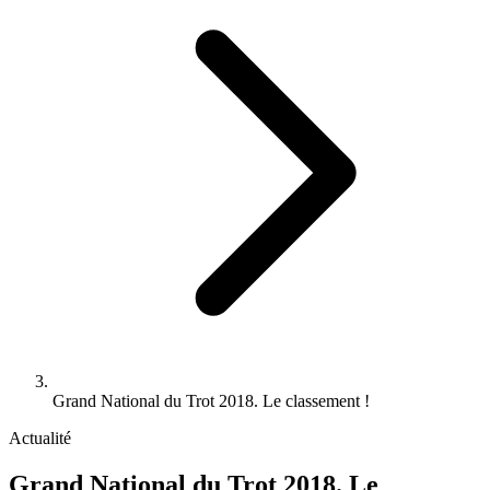
Grand National du Trot 2018. Le classement !
Actualité
Grand National du Trot 2018. Le