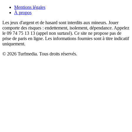
Mentions légales
À propos
Les jeux d'argent et de hasard sont interdits aux mineurs. Jouer
comporte des risques : endettement, isolement, dépendance. Appelez
le 09 74 75 13 13 (appel non surtaxé). Ce site ne propose pas de
prise de paris en ligne. Les informations fournies sont à titre indicatif
uniquement.
© 2026 Turfmedia. Tous droits réservés.