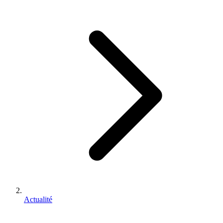
Actualité