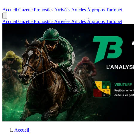
Accueil
Gazette
Pronostics
Arrivées
Articles
À propos
Turfobet
Accueil
Gazette
Pronostics
Arrivées
Articles
À propos
Turfobet
Accueil