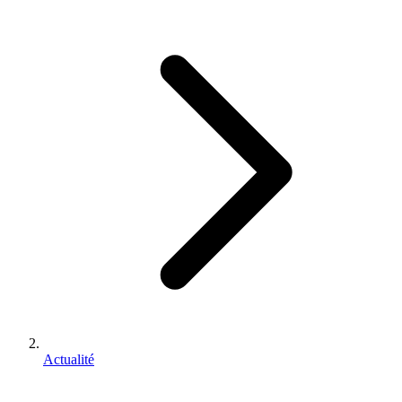
Actualité