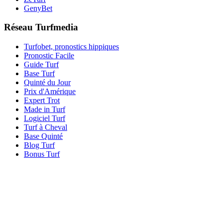
GenyBet
Réseau Turfmedia
Turfobet, pronostics hippiques
Pronostic Facile
Guide Turf
Base Turf
Quinté du Jour
Prix d'Amérique
Expert Trot
Made in Turf
Logiciel Turf
Turf à Cheval
Base Quinté
Blog Turf
Bonus Turf