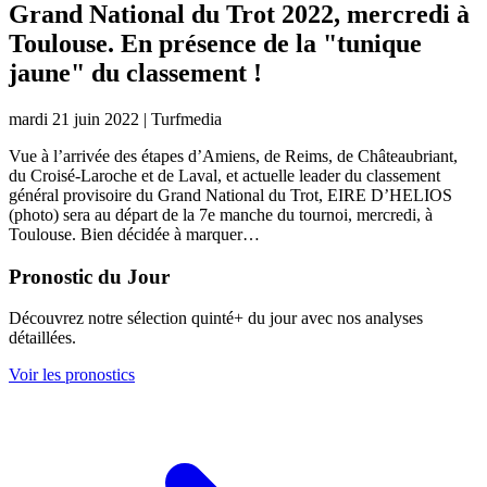
Grand National du Trot 2022, mercredi à
Toulouse. En présence de la "tunique
jaune" du classement !
mardi 21 juin 2022
|
Turfmedia
Vue à l’arrivée des étapes d’Amiens, de Reims, de Châteaubriant,
du Croisé-Laroche et de Laval, et actuelle leader du classement
général provisoire du Grand National du Trot, EIRE D’HELIOS
(photo) sera au départ de la 7e manche du tournoi, mercredi, à
Toulouse. Bien décidée à marquer…
Pronostic du Jour
Découvrez notre sélection quinté+ du jour avec nos analyses
détaillées.
Voir les pronostics