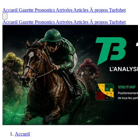
Accueil
Gazette
Pronostics
Arrivées
Articles
À propos
Turfobet
Accueil
Gazette
Pronostics
Arrivées
Articles
À propos
Turfobet
Accueil