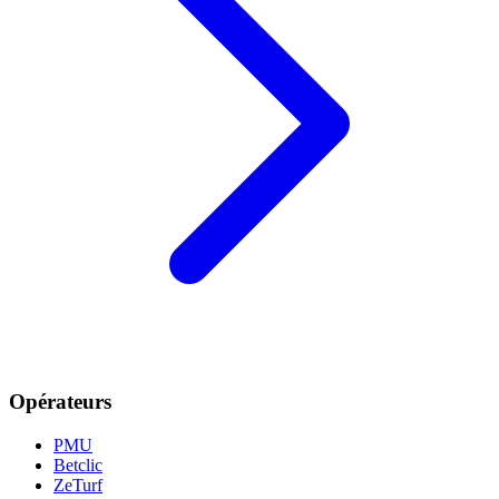
Opérateurs
PMU
Betclic
ZeTurf