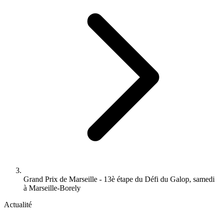
Grand Prix de Marseille - 13è étape du Défi du Galop, samedi
à Marseille-Borely
Actualité