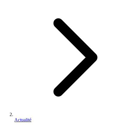
Actualité