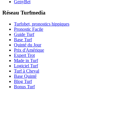
GenyBet
Réseau Turfmedia
Turfobet, pronostics hippiques
Pronostic Facile
Guide Turf
Base Turf
Quinté du Jour
Prix d'Amérique
Expert Trot
Made in Turf
Logiciel Turf
Turf à Cheval
Base Quinté
Blog Turf
Bonus Turf