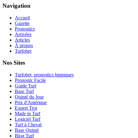
Navigation
Accueil
Gazette
Pronostics
Arrivées
Articles
À propos
Turfobet
Nos Sites
Turfobet, pronostics hippiques
Pronostic Facile
Guide Turf
Base Turf
Quinté du Jour
Prix d'Amérique
Expert Trot
Made in Turf
Logiciel Turf
Turf à Cheval
Base Quinté
Blog Turf