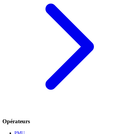
Opérateurs
PMU