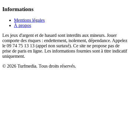
Informations
Mentions légales
À propos
Les jeux d'argent et de hasard sont interdits aux mineurs. Jouer
comporte des risques : endettement, isolement, dépendance. Appelez
le 09 74 75 13 13 (appel non surtaxé). Ce site ne propose pas de
prise de paris en ligne. Les informations fournies sont à titre indicatif
uniquement.
© 2026 Turfmedia. Tous droits réservés.