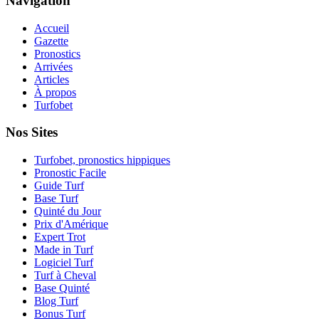
Navigation
Accueil
Gazette
Pronostics
Arrivées
Articles
À propos
Turfobet
Nos Sites
Turfobet, pronostics hippiques
Pronostic Facile
Guide Turf
Base Turf
Quinté du Jour
Prix d'Amérique
Expert Trot
Made in Turf
Logiciel Turf
Turf à Cheval
Base Quinté
Blog Turf
Bonus Turf