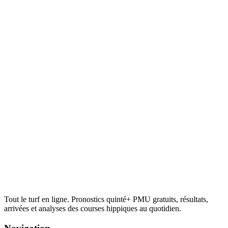
Tout le turf en ligne. Pronostics quinté+ PMU gratuits, résultats,
arrivées et analyses des courses hippiques au quotidien.