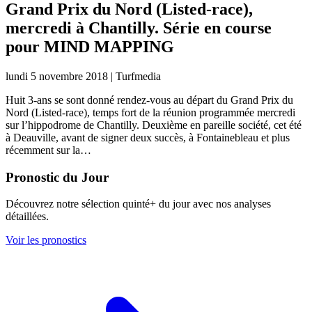
Grand Prix du Nord (Listed-race),
mercredi à Chantilly. Série en course
pour MIND MAPPING
lundi 5 novembre 2018
|
Turfmedia
Huit 3-ans se sont donné rendez-vous au départ du Grand Prix du
Nord (Listed-race), temps fort de la réunion programmée mercredi
sur l’hippodrome de Chantilly. Deuxième en pareille société, cet été
à Deauville, avant de signer deux succès, à Fontainebleau et plus
récemment sur la…
Pronostic du Jour
Découvrez notre sélection quinté+ du jour avec nos analyses
détaillées.
Voir les pronostics