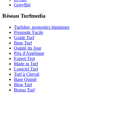
GenyBet
Réseau Turfmedia
Turfobet, pronostics hippiques
Pronostic Facile
Guide Turf
Base Turf
Quinté du Jour
Prix d'Amérique
Expert Trot
Made in Turf
Logiciel Turf
Turf à Cheval
Base Quinté
Blog Turf
Bonus Turf