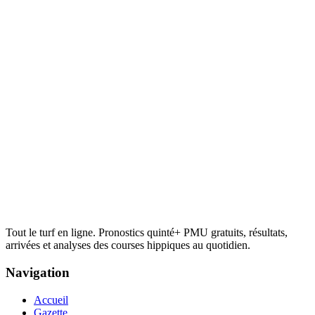
Tout le turf en ligne. Pronostics quinté+ PMU gratuits, résultats,
arrivées et analyses des courses hippiques au quotidien.
Navigation
Accueil
Gazette