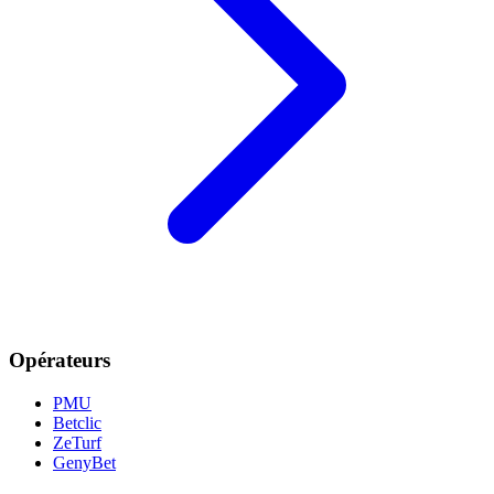
Opérateurs
PMU
Betclic
ZeTurf
GenyBet