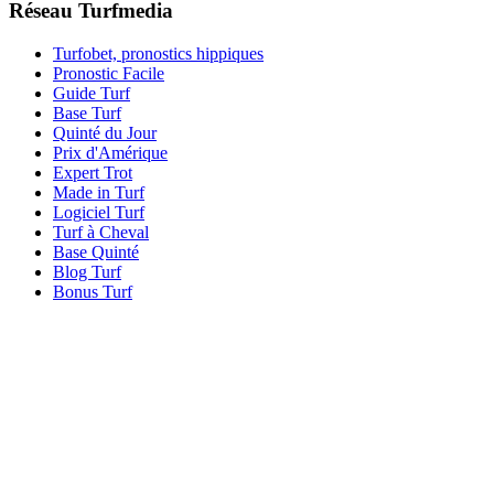
Réseau Turfmedia
Turfobet, pronostics hippiques
Pronostic Facile
Guide Turf
Base Turf
Quinté du Jour
Prix d'Amérique
Expert Trot
Made in Turf
Logiciel Turf
Turf à Cheval
Base Quinté
Blog Turf
Bonus Turf