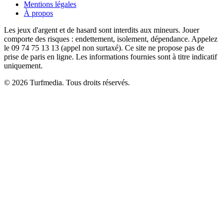
Mentions légales
À propos
Les jeux d'argent et de hasard sont interdits aux mineurs. Jouer
comporte des risques : endettement, isolement, dépendance. Appelez
le 09 74 75 13 13 (appel non surtaxé). Ce site ne propose pas de
prise de paris en ligne. Les informations fournies sont à titre indicatif
uniquement.
© 2026 Turfmedia. Tous droits réservés.