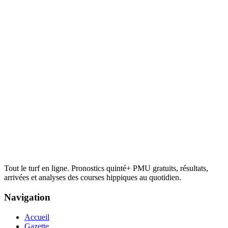
Tout le turf en ligne. Pronostics quinté+ PMU gratuits, résultats,
arrivées et analyses des courses hippiques au quotidien.
Navigation
Accueil
Gazette