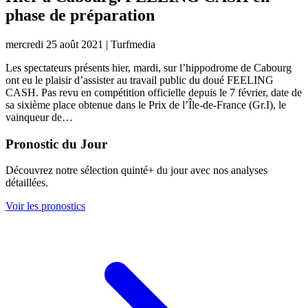
phase de préparation
mercredi 25 août 2021
|
Turfmedia
Les spectateurs présents hier, mardi, sur l’hippodrome de Cabourg
ont eu le plaisir d’assister au travail public du doué FEELING
CASH. Pas revu en compétition officielle depuis le 7 février, date de
sa sixième place obtenue dans le Prix de l’Île-de-France (Gr.I), le
vainqueur de…
Pronostic du Jour
Découvrez notre sélection quinté+ du jour avec nos analyses
détaillées.
Voir les pronostics