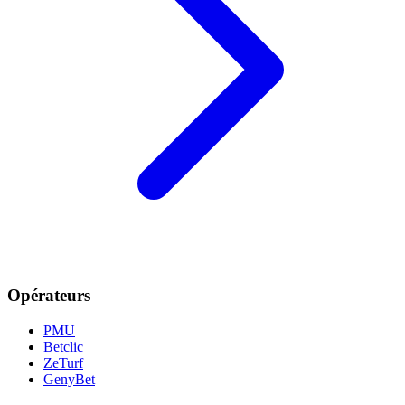
Opérateurs
PMU
Betclic
ZeTurf
GenyBet