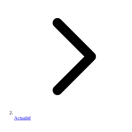
Actualité