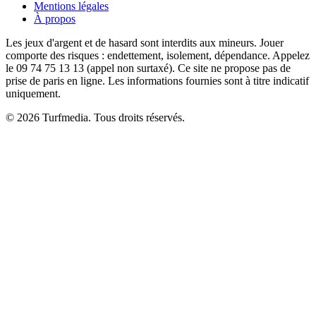
Mentions légales
À propos
Les jeux d'argent et de hasard sont interdits aux mineurs. Jouer
comporte des risques : endettement, isolement, dépendance. Appelez
le 09 74 75 13 13 (appel non surtaxé). Ce site ne propose pas de
prise de paris en ligne. Les informations fournies sont à titre indicatif
uniquement.
© 2026 Turfmedia. Tous droits réservés.