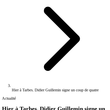
Hier à Tarbes. Didier Guillemin signe un coup de quatre
Actualité
Hier à Tarbes. Didier Guillemin signe un