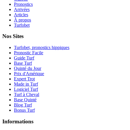
Pronostics
Arrivées
Articles
À propos
Turfobet
Nos Sites
Turfobet, pronostics hippiques
Pronostic Facile
Guide Turf
Base Turf
Quinté du Jour
Prix d'Amérique
Expert Trot
Made in Turf
Logiciel Turf
Turf à Cheval
Base Quinté
Blog Turf
Bonus Turf
Informations