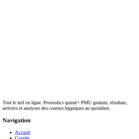
Tout le turf en ligne. Pronostics quinté+ PMU gratuits, résultats,
arrivées et analyses des courses hippiques au quotidien.
Navigation
Accueil
Gazette