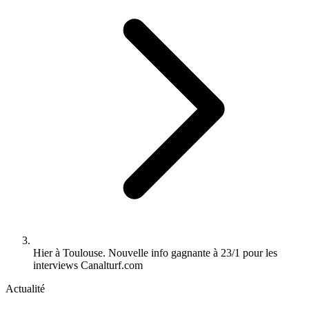
Hier à Toulouse. Nouvelle info gagnante à 23/1 pour les
interviews Canalturf.com
Actualité