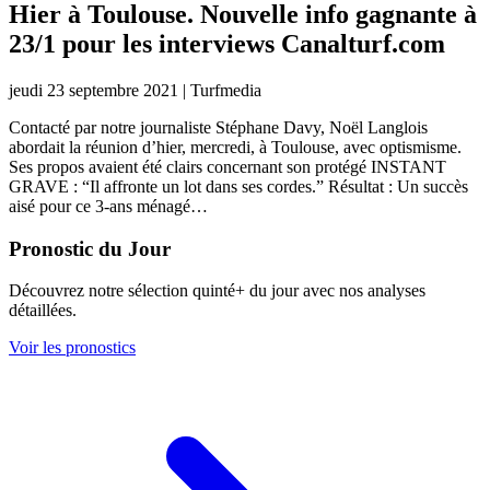
Hier à Toulouse. Nouvelle info gagnante à
23/1 pour les interviews Canalturf.com
jeudi 23 septembre 2021
|
Turfmedia
Contacté par notre journaliste Stéphane Davy, Noël Langlois
abordait la réunion d’hier, mercredi, à Toulouse, avec optismisme.
Ses propos avaient été clairs concernant son protégé INSTANT
GRAVE : “Il affronte un lot dans ses cordes.” Résultat : Un succès
aisé pour ce 3-ans ménagé…
Pronostic du Jour
Découvrez notre sélection quinté+ du jour avec nos analyses
détaillées.
Voir les pronostics