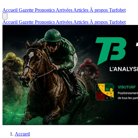
Accueil
Gazette
Pronostics
Arrivées
Articles
À propos
Turfobet
Accueil
Gazette
Pronostics
Arrivées
Articles
À propos
Turfobet
Accueil