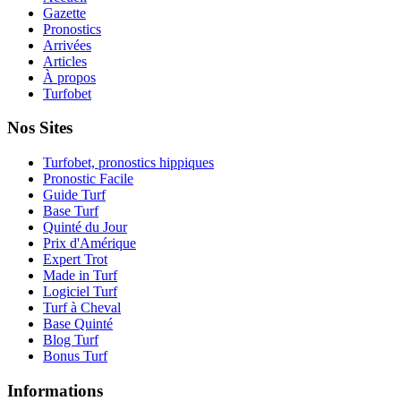
Gazette
Pronostics
Arrivées
Articles
À propos
Turfobet
Nos Sites
Turfobet, pronostics hippiques
Pronostic Facile
Guide Turf
Base Turf
Quinté du Jour
Prix d'Amérique
Expert Trot
Made in Turf
Logiciel Turf
Turf à Cheval
Base Quinté
Blog Turf
Bonus Turf
Informations