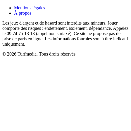
Mentions légales
À propos
Les jeux d'argent et de hasard sont interdits aux mineurs. Jouer
comporte des risques : endettement, isolement, dépendance. Appelez
le 09 74 75 13 13 (appel non surtaxé). Ce site ne propose pas de
prise de paris en ligne. Les informations fournies sont à titre indicatif
uniquement.
© 2026 Turfmedia. Tous droits réservés.