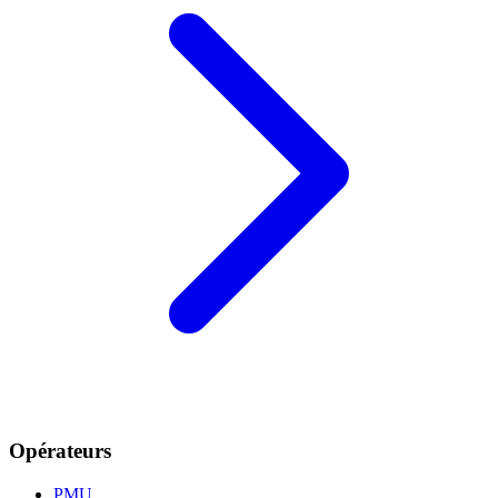
Opérateurs
PMU