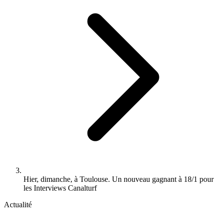
Hier, dimanche, à Toulouse. Un nouveau gagnant à 18/1 pour
les Interviews Canalturf
Actualité