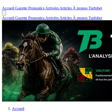
Accueil
Gazette
Pronostics
Arrivées
Articles
À propos
Turfobet
Accueil
Gazette
Pronostics
Arrivées
Articles
À propos
Turfobet
Accueil