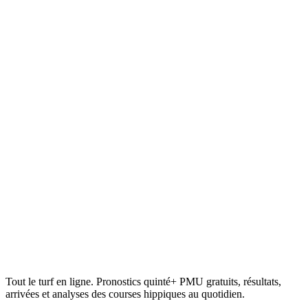
Tout le turf en ligne. Pronostics quinté+ PMU gratuits, résultats,
arrivées et analyses des courses hippiques au quotidien.