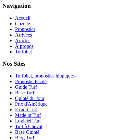
Navigation
Accueil
Gazette
Pronostics
Arrivées
Articles
À propos
Turfobet
Nos Sites
Turfobet, pronostics hippiques
Pronostic Facile
Guide Turf
Base Turf
Quinté du Jour
Prix d'Amérique
Expert Trot
Made in Turf
Logiciel Turf
Turf à Cheval
Base Quinté
Blog Turf