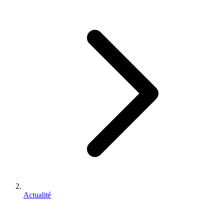
Actualité