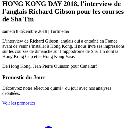
HONG KONG DAY 2018, l'interview de
l'anglais Richard Gibson pour les courses
de Sha Tin
samedi 8 décembre 2018
|
Turfmedia
L’interview de Richard Gibson, anglais qui a entraîné en France
avant de venir s’installer à Hong Kong. Il nous livre ses impressions
sur les courses de dimanche sur l’hippodrome de Sha Tin dont la
Hong Kong Cup et le Hong Kong Vase.
De Hong Kong, Jean-Pierre Quinson pour Canalturf
Pronostic du Jour
Découvrez notre sélection quinté+ du jour avec nos analyses
détaillées.
Voir les pronostics