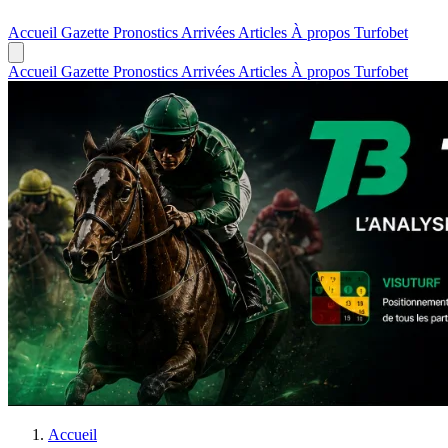
Accueil
Gazette
Pronostics
Arrivées
Articles
À propos
Turfobet
Accueil
Gazette
Pronostics
Arrivées
Articles
À propos
Turfobet
Accueil