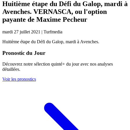
Huitième étape du Défi du Galop, mardi à
Avenches. VERNASCA, ou l'option
payante de Maxime Pecheur
mardi 27 juillet 2021
|
Turfmedia
Huitième étape du Défi du Galop, mardi à Avenches.
Pronostic du Jour
Découvrez notre sélection quinté+ du jour avec nos analyses
détaillées.
Voir les pronostics