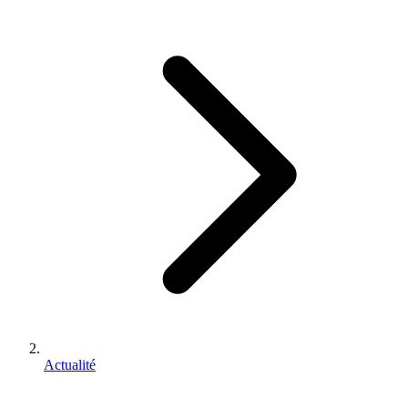
Actualité