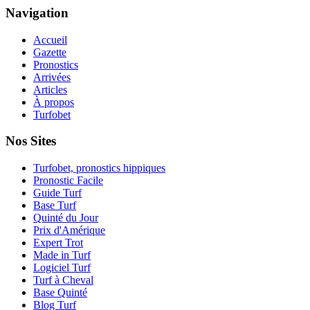
Navigation
Accueil
Gazette
Pronostics
Arrivées
Articles
À propos
Turfobet
Nos Sites
Turfobet, pronostics hippiques
Pronostic Facile
Guide Turf
Base Turf
Quinté du Jour
Prix d'Amérique
Expert Trot
Made in Turf
Logiciel Turf
Turf à Cheval
Base Quinté
Blog Turf