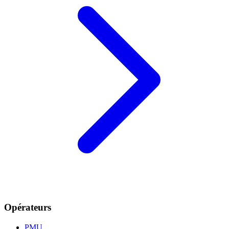
Opérateurs
PMU