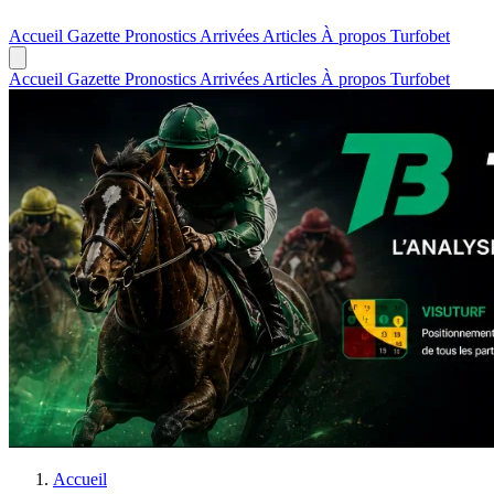
Accueil
Gazette
Pronostics
Arrivées
Articles
À propos
Turfobet
Accueil
Gazette
Pronostics
Arrivées
Articles
À propos
Turfobet
Accueil