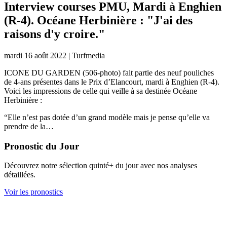
Interview courses PMU, Mardi à Enghien
(R-4). Océane Herbinière : "J'ai des
raisons d'y croire."
mardi 16 août 2022
|
Turfmedia
ICONE DU GARDEN (506-photo) fait partie des neuf pouliches
de 4-ans présentes dans le Prix d’Elancourt, mardi à Enghien (R-4).
Voici les impressions de celle qui veille à sa destinée Océane
Herbinière :
“Elle n’est pas dotée d’un grand modèle mais je pense qu’elle va
prendre de la…
Pronostic du Jour
Découvrez notre sélection quinté+ du jour avec nos analyses
détaillées.
Voir les pronostics