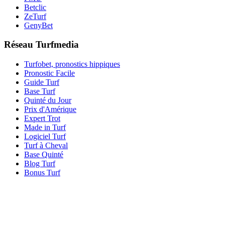
Betclic
ZeTurf
GenyBet
Réseau Turfmedia
Turfobet, pronostics hippiques
Pronostic Facile
Guide Turf
Base Turf
Quinté du Jour
Prix d'Amérique
Expert Trot
Made in Turf
Logiciel Turf
Turf à Cheval
Base Quinté
Blog Turf
Bonus Turf