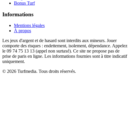
Bonus Turf
Informations
Mentions légales
À propos
Les jeux d'argent et de hasard sont interdits aux mineurs. Jouer
comporte des risques : endettement, isolement, dépendance. Appelez
le 09 74 75 13 13 (appel non surtaxé). Ce site ne propose pas de
prise de paris en ligne. Les informations fournies sont à titre indicatif
uniquement.
© 2026 Turfmedia. Tous droits réservés.