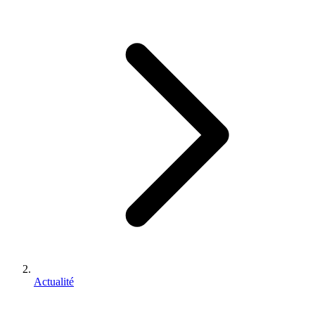
Actualité