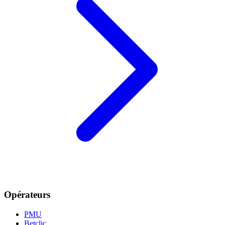
Opérateurs
PMU
Betclic