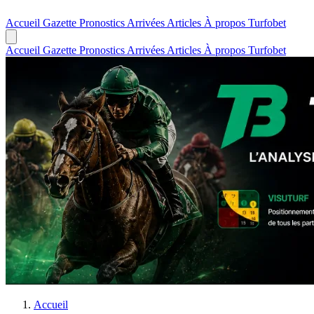
Accueil
Gazette
Pronostics
Arrivées
Articles
À propos
Turfobet
Accueil
Gazette
Pronostics
Arrivées
Articles
À propos
Turfobet
Accueil