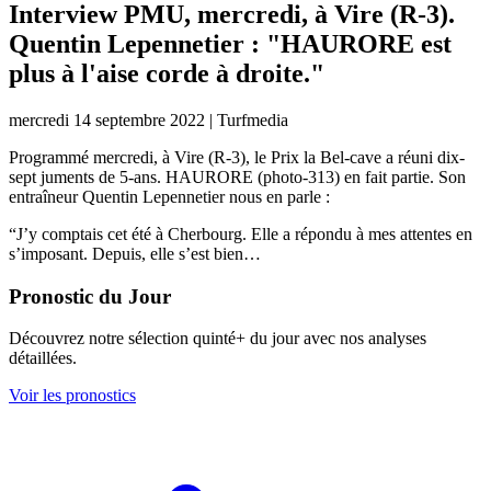
Interview PMU, mercredi, à Vire (R-3).
Quentin Lepennetier : "HAURORE est
plus à l'aise corde à droite."
mercredi 14 septembre 2022
|
Turfmedia
Programmé mercredi, à Vire (R-3), le Prix la Bel-cave a réuni dix-
sept juments de 5-ans. HAURORE (photo-313) en fait partie. Son
entraîneur Quentin Lepennetier nous en parle :
“J’y comptais cet été à Cherbourg. Elle a répondu à mes attentes en
s’imposant. Depuis, elle s’est bien…
Pronostic du Jour
Découvrez notre sélection quinté+ du jour avec nos analyses
détaillées.
Voir les pronostics