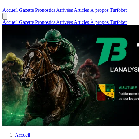
Accueil
Gazette
Pronostics
Arrivées
Articles
À propos
Turfobet
Accueil
Gazette
Pronostics
Arrivées
Articles
À propos
Turfobet
Accueil