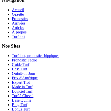
Navigation
Accueil
Gazette
Pronostics
Arrivées
Articles
À propos
Turfobet
Nos Sites
Turfobet, pronostics hippiques
Pronostic Facile
Guide Turf
Base Turf
Quinté du Jour
Prix d'Amérique
Expert Trot
Made in Turf
Logiciel Turf
Turf à Cheval
Base Quinté
Blog Turf
Bonus Turf