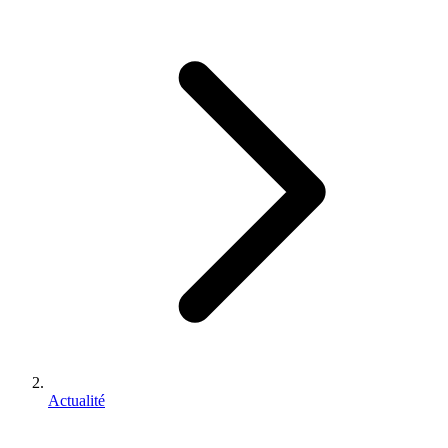
Actualité