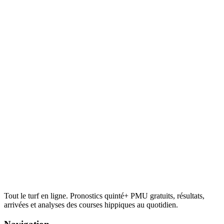
Tout le turf en ligne. Pronostics quinté+ PMU gratuits, résultats,
arrivées et analyses des courses hippiques au quotidien.