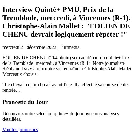
Interview Quinté+ PMU, Prix de la
Tremblade, mercredi, à Vincennes (R-1).
Christophe-Alain Mallet : "EOLIEN DE
CHENU devrait logiquement répéter !"
mercredi 21 décembre 2022
|
Turfmedia
EOLIEN DE CHENU (114-photo) sera au départ du quinté+ Prix
de la Tremblade, mercredi, à Vincennes (R-1). Notre journaliste
Stéphane Davy a rencontré son entraîneur Christophe-Alain Mallet.
Morceaux choisis.
“Le cheval a eu un break avant l’été. Il a effectué sa course de de
rentrée…
Pronostic du Jour
Découvrez notre sélection quinté+ du jour avec nos analyses
détaillées.
Voir les pronostics