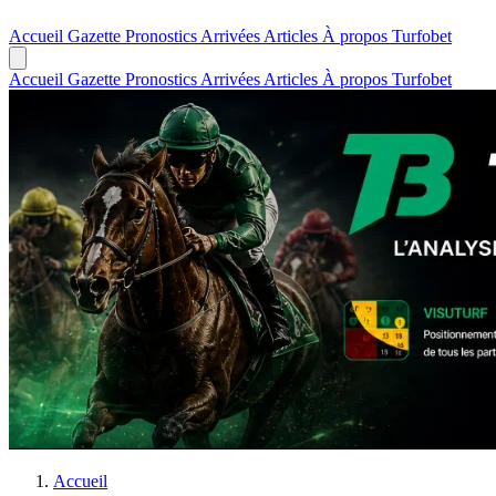
Accueil
Gazette
Pronostics
Arrivées
Articles
À propos
Turfobet
Accueil
Gazette
Pronostics
Arrivées
Articles
À propos
Turfobet
Accueil