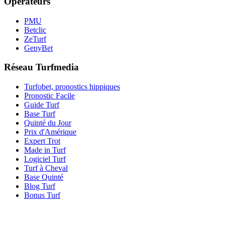
Opérateurs
PMU
Betclic
ZeTurf
GenyBet
Réseau Turfmedia
Turfobet, pronostics hippiques
Pronostic Facile
Guide Turf
Base Turf
Quinté du Jour
Prix d'Amérique
Expert Trot
Made in Turf
Logiciel Turf
Turf à Cheval
Base Quinté
Blog Turf
Bonus Turf