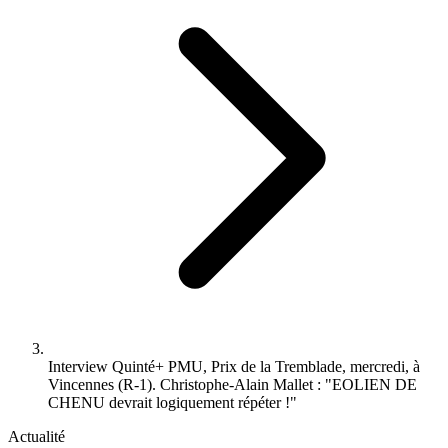
Interview Quinté+ PMU, Prix de la Tremblade, mercredi, à
Vincennes (R-1). Christophe-Alain Mallet : "EOLIEN DE
CHENU devrait logiquement répéter !"
Actualité